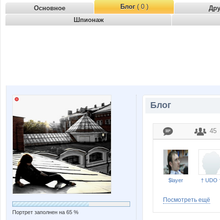
Блог
( 0 )
Основное
Др
Шпионаж
Блог
45
$layer
† UDO 
Посмотреть ещё
Портрет заполнен на 65 %