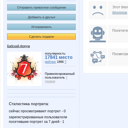
Dammit
Egorio
Этот блог
Отправить приватное сообщение
блогеров
.
Добавить в друзья
Игнорировать
Speckey
Tanuha
Посетит
Сделать подарок
Бабский форум
holod
imp
популярность:
Посмотре
17841 место
рейтинг
1886
?
Привилегированный
пользователь
7
Антиквар
Аура Сит
уровня
Статистика портрета:
Робот Форума
В.ВП
сейчас просматривают портрет - 0
зарегистрированные пользователи
посетившие портрет за 7 дней - 1